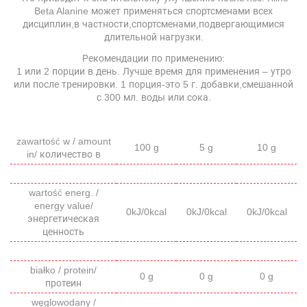
Beta Alanine может применяться спортсменами всех
дисциплин,в частности,спортсменами,подвергающимися
длительной нагрузки.
Рекомендации по применению:
1 или 2 порции в день. Лучше время для применения – утро
или после тренировки. 1 порция-это 5 г. добавки,смешанной
с 300 мл. воды или сока.
zawarto
w / amount
ść
100 g
5 g
10 g
in/ количество в
warto
energ. /
ść
energy value/
0kJ/0kcal
0kJ/0kcal
0kJ/0kcal
энергетическая
ценность
białko / protein/
0 g
0 g
0 g
протеин
węglowodany /