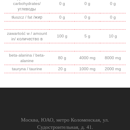
carbohydrates/
0 g
0 g
0 g
углеводы
tłuszcz / fat /жир
0 g
0 g
0 g
zawartość w / amount
100 g
5 g
10 g
in/ количество в
beta-alanina / beta-
80 g
4000 mg
8000 mg
alanine
tauryna / taurine
20 g
1000 mg
2000 mg
Москва, ЮАО, метро Коломенская, ул.
Судостроительная, д. 41.