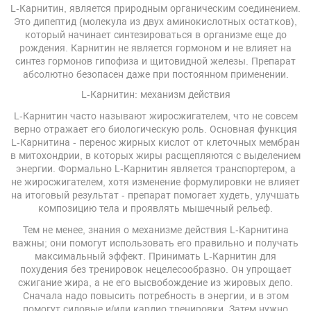
L-Карнитин, является природным органическим соединением.
Это дипептид (молекула из двух аминокислотных остатков),
который начинает синтезироваться в организме еще до
рождения. Карнитин не является гормоном и не влияет на
синтез гормонов гипофиза и щитовидной железы. Препарат
абсолютно безопасен даже при постоянном применении.
L-Карнитин: механизм действия
L-Карнитин часто называют жиросжигателем, что не совсем
верно отражает его биологическую роль. Основная функция
L-Карнитина - перенос жирных кислот от клеточных мембран
в митохондрии, в которых жиры расщепляются с выделением
энергии. Формально L-Карнитин является транспортером, а
не жиросжигателем, хотя изменение формулировки не влияет
на итоговый результат - препарат помогает худеть, улучшать
композицию тела и проявлять мышечный рельеф.
Тем не менее, знания о механизме действия L-Карнитина
важны; они помогут использовать его правильно и получать
максимальный эффект. Принимать L-Карнитин для
похудения без тренировок нецелесообразно. Он упрощает
сжигание жира, а не его высвобождение из жировых депо.
Сначала надо повысить потребность в энергии, и в этом
помогут силовые и/или кардио тренировки. Затем нужно