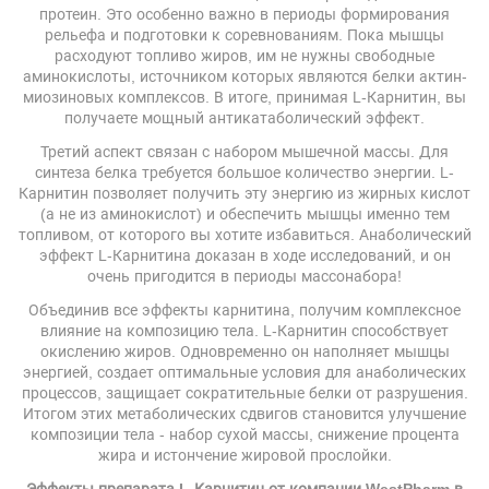
протеин. Это особенно важно в периоды формирования
рельефа и подготовки к соревнованиям. Пока мышцы
расходуют топливо жиров, им не нужны свободные
аминокислоты, источником которых являются белки актин-
миозиновых комплексов. В итоге, принимая L-Карнитин, вы
получаете мощный антикатаболический эффект.
Третий аспект связан с набором мышечной массы. Для
синтеза белка требуется большое количество энергии. L-
Карнитин позволяет получить эту энергию из жирных кислот
(а не из аминокислот) и обеспечить мышцы именно тем
топливом, от которого вы хотите избавиться. Анаболический
эффект L-Карнитина доказан в ходе исследований, и он
очень пригодится в периоды массонабора!
Объединив все эффекты карнитина, получим комплексное
влияние на композицию тела. L-Карнитин способствует
окислению жиров. Одновременно он наполняет мышцы
энергией, создает оптимальные условия для анаболических
процессов, защищает сократительные белки от разрушения.
Итогом этих метаболических сдвигов становится улучшение
композиции тела - набор сухой массы, снижение процента
жира и истончение жировой прослойки.
Эффекты препарата L-Карнитин от компании WestPharm в