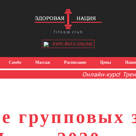
КУРС ЙОГА ONLINE
Самбо
Массаж
Расписание
Цены
Наши
Онлайн-курс! Трениру
е групповых 